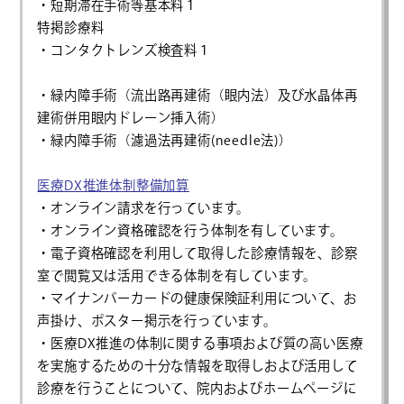
・短期滞在手術等基本料１
特掲診療料
・コンタクトレンズ検査料１
・緑内障手術（流出路再建術（眼内法）及び水晶体再
建術併用眼内ドレーン挿入術）
・緑内障手術（濾過法再建術(needle法)）
医療DX推進体制整備加算
・オンライン請求を行っています。
・オンライン資格確認を行う体制を有しています。
・電子資格確認を利用して取得した診療情報を、診察
室で閲覧又は活用できる体制を有しています。
・マイナンバーカードの健康保険証利用について、お
声掛け、ポスター掲示を行っています。
・医療DX推進の体制に関する事項および質の高い医療
を実施するための十分な情報を取得しおよび活用して
診療を行うことについて、院内およびホームページに