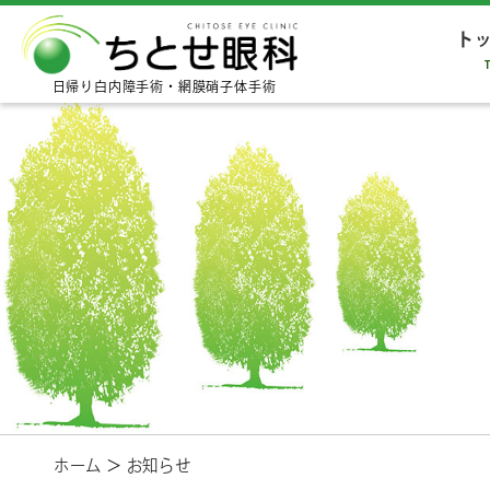
ト
日帰り白内障手術・網膜硝子体手術
ホーム
＞
お知らせ