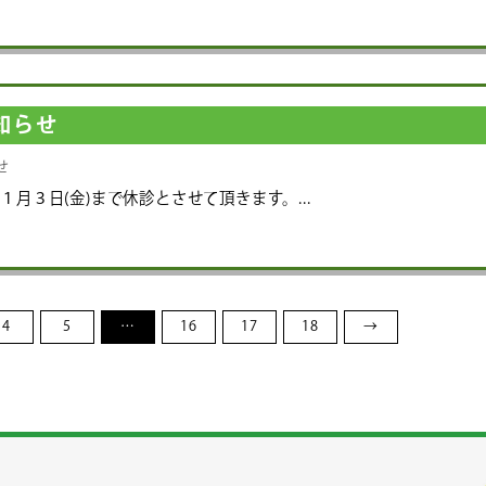
知らせ
せ
１月３日(金)まで休診とさせて頂きます。...
4
5
…
16
17
18
→